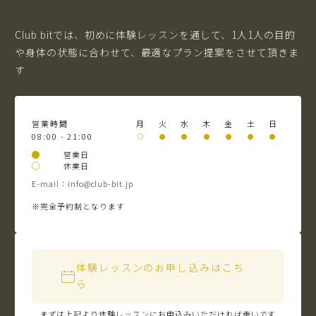
Club bitでは、初めに体験レッスンを通して、1人1人の目的
や身体の状態に合わせて、最適なプラン提案をさせて頂きま
す
営業時間
月
火
水
木
金
土
日
08:00 - 21:00
営業日
休業日
E-mail：info@club-bit.jp
※完全予約制となります
体験レッスンのお申し込みはこち
ら
まずは上記より体験レッスンにお申込みいただければ幸いです